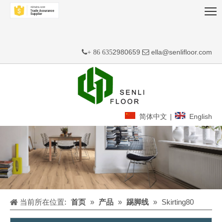
2980659
ella@senlifloor.com
+ 86 635

简体中文
|
English
当前所在位置:
首页
»
产品
»
踢脚线
»
Skirting80