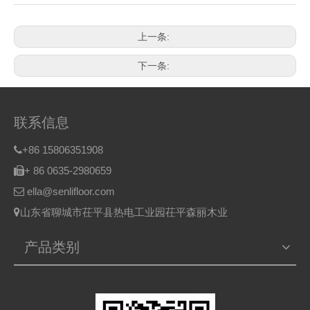
上一条:
下一条:
联系信息
+86 15806351908

+ 86 0635-2980659

ella@senlifloor.com

山东省聊城市茌平县热电工业园茌平森丽木业

产品类别